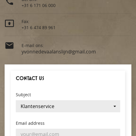

+31 6 171 06 000

Fax:
+31 6 474 89 961

E-mail ons:
yvonnedevaalanslijn@gmail.com
CONTACT US
Subject
Email address